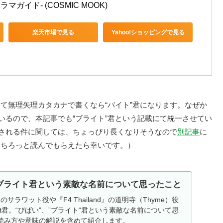
ドラマガイド- (COSMIC MOOK)
楽天市場で見る
Yahoo!ショッピングで見る
て無理矢理カタカナで書くなら“バイト”君になります。なぜか
いるので、本記事でも“ブライト”君という記載にて統一させてい
記される件に関しては、ちょっぴり長くなりそうなので
別記事
に
にちろっと読んでもらえたら幸いです。）
ブライト君という素敵な名前について思ったこと
』のサラワット役や『F4 Thailand』の道明寺（Thyme）役
ht君。“ぴばい”、”ブライト“君という素敵な名前について思
読み方や意味の解説を含めて紹介します。