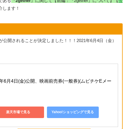
である
『
2gether
』に関して【前編：『2gether』について】【
後
介します！
が公開されることが決定しました！！！2021年6月4日（金）
』2021年6月4日(金)公開、映画前売券(一般券)(ムビチケEメー
楽天市場で見る
Yahoo!ショッピングで見る