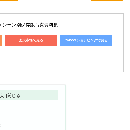
o Book シーン別保存版写真資料集
楽天市場で見る
Yahoo!ショッピングで見る
次
！