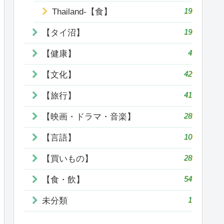
19
Thailand-【食】
19
【タイ沼】
4
【健康】
42
【文化】
41
【旅行】
28
【映画・ドラマ・音楽】
10
【言語】
28
【買いもの】
54
【食・飲】
1
未分類