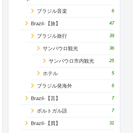
6
ブラジル音楽
47
Brazil-【旅】
39
ブラジル旅行
36
サンパウロ観光
25
サンパウロ市内観光
5
ホテル
6
ブラジル発海外
7
Brazil-【言】
7
ポルトガル語
31
Brazil-【買】