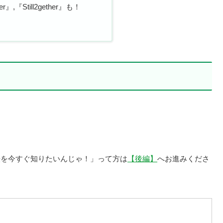
r』,『Still2gether』も！
法を今すぐ知りたいんじゃ！」って方は
【後編】
へお進みくださ