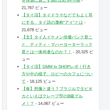
を快適に過ごす為の13の持ち物
-
21,767 ビュー
【タイ沼】タイドラマなどでもよく耳
にする、タイ語の蔑称“アイ”とは
-
21,678 ビュー
【文】タイ人イケメン俳優バンク君こ
と、ティティ・マハーヨーターラック
君とは一体何者なのか？！
- 20,325 ビ
ュー
【タイ沼】GMM tv SHOPレポ！行き
方や中の様子、ロビーのカフェについ
て
- 18,125 ビュー
【食】想像と違う？ブラジルでタピオ
カといえばクレープ型のB級グル
メ！？
- 14,067 ビュー