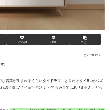
Pocket
LINE
コピー
2020.12.25
です。
でな言葉が生まれるくらい
タイドラマ
、とりわけ
タイBL
がバズ
流行語大賞は“タイ沼“一択といっても過言ではありません。どっ