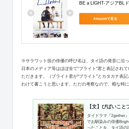
BE a LIGHT-アジアBL
Amazonで見る
※サラワット役の俳優の呼び名は、タイ語の発音に沿っ
日本のメディア等はほぼ全て“ブライト”君と表記されて
ただきます。（ブライト君が“ブライト”とカタカナ表
わけて書こうと思います。ただの考察なので、暇な時
【文】ぴばいこと
タイドラマ『2gether
でお馴染みの俳優Brig
ったことを、タイ語の