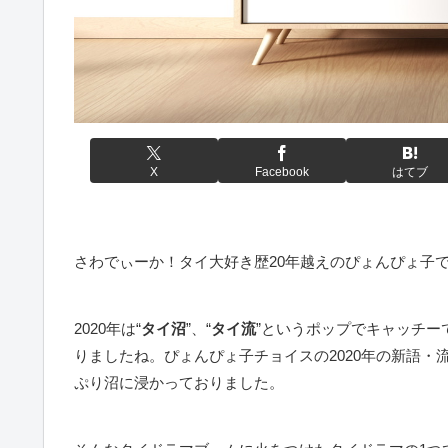
X
Facebook
はてブ
さわでぃーか！タイ大好き歴20年越えのぴょんぴょ子
2020年は“
タイ沼
”、“
タイ流
”というポップでキャッチー
りましたね。ぴょんぴょ子チョイスの2020年の新語・
ぷり沼に浸かっておりました。