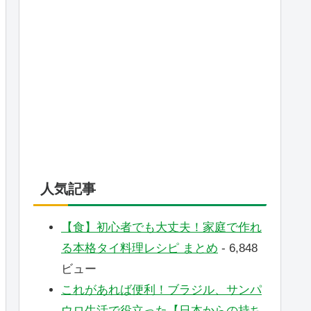
人気記事
【食】初心者でも大丈夫！家庭で作れ
る本格タイ料理レシピ まとめ
- 6,848
ビュー
これがあれば便利！ブラジル、サンパ
ウロ生活で役立った【日本からの持ち