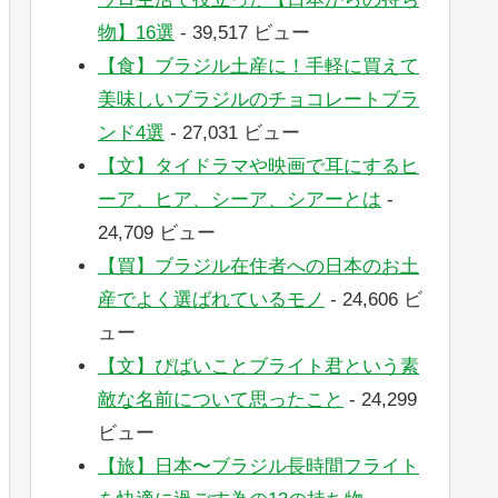
物】16選
- 39,517 ビュー
【食】ブラジル土産に！手軽に買えて
美味しいブラジルのチョコレートブラ
ンド4選
- 27,031 ビュー
【文】タイドラマや映画で耳にするヒ
ーア、ヒア、シーア、シアーとは
-
24,709 ビュー
【買】ブラジル在住者への日本のお土
産でよく選ばれているモノ
- 24,606 ビ
ュー
【文】ぴばいことブライト君という素
敵な名前について思ったこと
- 24,299
ビュー
【旅】日本〜ブラジル長時間フライト