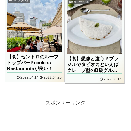
Brazil ブラジル
Brazil ブラジル
【食】セントロのルーフ
【食】想像と違う？ブラ
トップバーPriceless
ジルでタピオカといえば
Restauranteが良い！
クレープ型のB級グル
メ！？
2022.04.14
2022.04.25
2022.01.14
スポンサーリンク