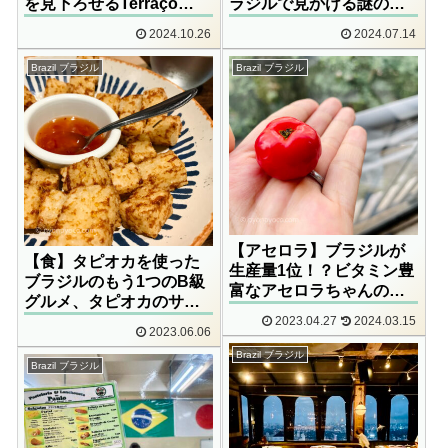
を見下ろせるTerraço
ラジルで見かける謎のフ
Itália
ルーツ
2024.10.26
2024.07.14
Brazil ブラジル
Brazil ブラジル
【アセロラ】ブラジルが
【食】タピオカを使った
生産量1位！？ビタミン豊
ブラジルのもう1つのB級
富なアセロラちゃんの食
グルメ、タピオカのサイ
べ方
コロとは？
2023.04.27
2024.03.15
2023.06.06
Brazil ブラジル
Brazil ブラジル