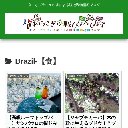
タイとブラジルの虜による現地現物情報ブログ
Brazil-【食】
Brazil ブラジル
Brazil ブラジル
【高級ルーフトップバ
【ジャブチカーバ】木の
ー】サンパウロの街並み
幹に生えるブドウ！？ブ