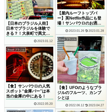
【屋内ルーフトップバ
ー】英Netflix作品にも登
場！サンパウロのお洒落
【日本のブラジル人街】
バーSEEN
日本でブラジルを体験で
2023.01.26
2023.01.28
きる？！大泉町で異文化
体験！
Brazil ブラジル
2023.01.12
Brazil ブラジル
【食】サンパウロの人気
【食】UFOのようなブラ
スポット“金庫バー”は本
ジルのフルーツ、カンブ
当の金庫の中にある！
シとは
2022.05.20
2022.06.12
2023.04.27