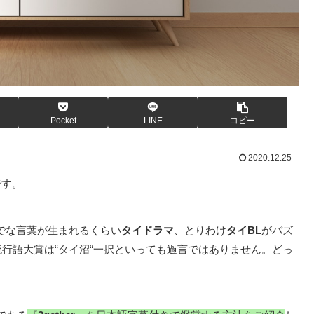
Pocket
LINE
コピー
2020.12.25
です。
でな言葉が生まれるくらい
タイドラマ
、とりわけ
タイBL
がバズ
流行語大賞は“タイ沼“一択といっても過言ではありません。どっ