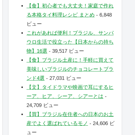
【食】初心者でも大丈夫！家庭で作れ
る本格タイ料理レシピ まとめ
- 6,848
ビュー
これがあれば便利！ブラジル、サンパ
ウロ生活で役立った【日本からの持ち
物】16選
- 39,517 ビュー
【食】ブラジル土産に！手軽に買えて
美味しいブラジルのチョコレートブラ
ンド4選
- 27,031 ビュー
【文】タイドラマや映画で耳にするヒ
ーア、ヒア、シーア、シアーとは
-
24,709 ビュー
【買】ブラジル在住者への日本のお土
産でよく選ばれているモノ
- 24,606 ビ
ュー