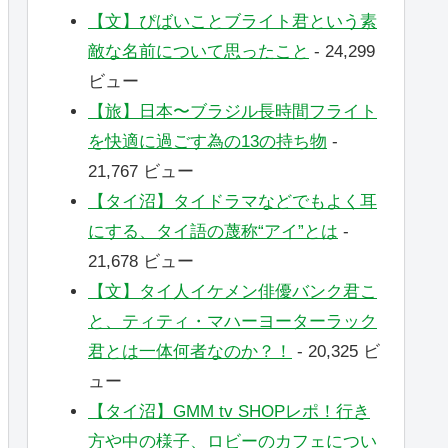
【文】ぴばいことブライト君という素
敵な名前について思ったこと
- 24,299
ビュー
【旅】日本〜ブラジル長時間フライト
を快適に過ごす為の13の持ち物
-
21,767 ビュー
【タイ沼】タイドラマなどでもよく耳
にする、タイ語の蔑称“アイ”とは
-
21,678 ビュー
【文】タイ人イケメン俳優バンク君こ
と、ティティ・マハーヨーターラック
君とは一体何者なのか？！
- 20,325 ビ
ュー
【タイ沼】GMM tv SHOPレポ！行き
方や中の様子、ロビーのカフェについ