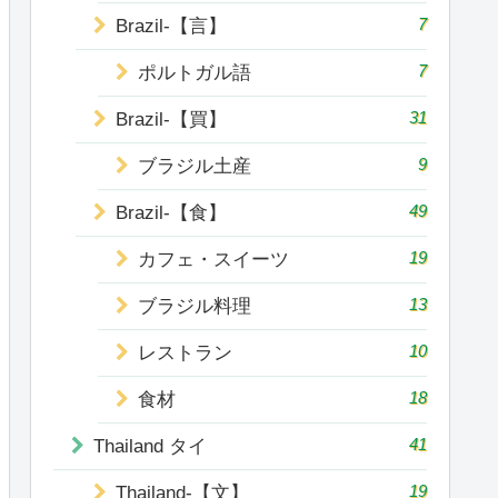
7
Brazil-【言】
7
ポルトガル語
31
Brazil-【買】
9
ブラジル土産
49
Brazil-【食】
19
カフェ・スイーツ
13
ブラジル料理
10
レストラン
18
食材
41
Thailand タイ
19
Thailand-【文】