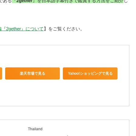
である
『
2gether
』を日本語字幕付きで鑑賞する方法をご紹介
し
『2gether』について
】をご覧ください。
楽天市場で見る
Yahoo!ショッピングで見る
Thailand