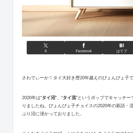
X
Facebook
はてブ
さわでぃーか！タイ大好き歴20年越えのぴょんぴょ子
2020年は“
タイ沼
”、“
タイ流
”というポップでキャッチー
りましたね。ぴょんぴょ子チョイスの2020年の新語・
ぷり沼に浸かっておりました。