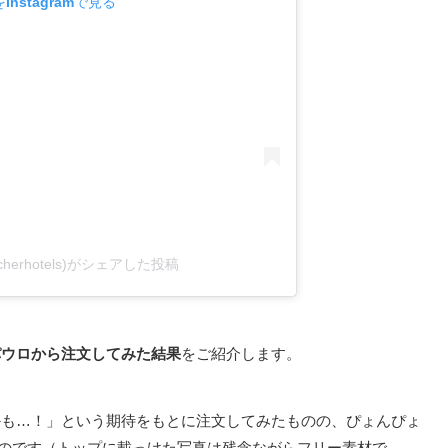
nstagramで見る
@sacherhotels)がシェアした投稿
パウロから注文してみた結果
をご紹介します。
かも…！」という期待をもとに注文してみたものの、ぴょんぴょ
のです（トップに載っけた写真は残念ながらフリー素材で