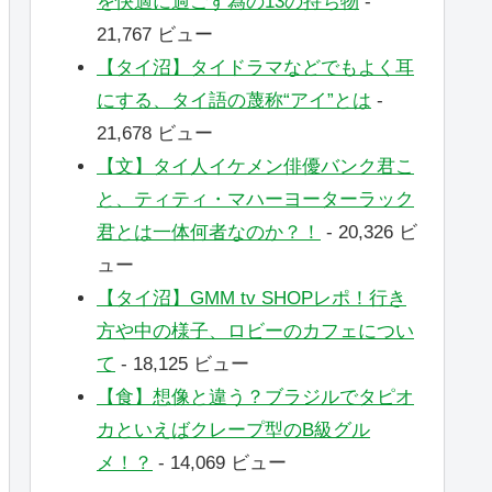
を快適に過ごす為の13の持ち物
-
21,767 ビュー
【タイ沼】タイドラマなどでもよく耳
にする、タイ語の蔑称“アイ”とは
-
21,678 ビュー
【文】タイ人イケメン俳優バンク君こ
と、ティティ・マハーヨーターラック
君とは一体何者なのか？！
- 20,326 ビ
ュー
【タイ沼】GMM tv SHOPレポ！行き
方や中の様子、ロビーのカフェについ
て
- 18,125 ビュー
【食】想像と違う？ブラジルでタピオ
カといえばクレープ型のB級グル
メ！？
- 14,069 ビュー