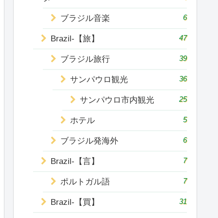
6
ブラジル音楽
47
Brazil-【旅】
39
ブラジル旅行
36
サンパウロ観光
25
サンパウロ市内観光
5
ホテル
6
ブラジル発海外
7
Brazil-【言】
7
ポルトガル語
31
Brazil-【買】