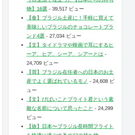
物】16選
- 39,517 ビュー
【食】ブラジル土産に！手軽に買えて
美味しいブラジルのチョコレートブラ
ンド4選
- 27,034 ビュー
【文】タイドラマや映画で耳にするヒ
ーア、ヒア、シーア、シアーとは
-
24,709 ビュー
【買】ブラジル在住者への日本のお土
産でよく選ばれているモノ
- 24,608 ビ
ュー
【文】ぴばいことブライト君という素
敵な名前について思ったこと
- 24,299
ビュー
【旅】日本〜ブラジル長時間フライト