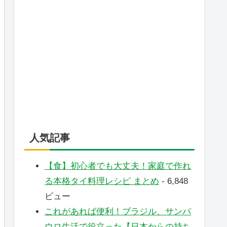
人気記事
【食】初心者でも大丈夫！家庭で作れ
る本格タイ料理レシピ まとめ
- 6,848
ビュー
これがあれば便利！ブラジル、サンパ
ウロ生活で役立った【日本からの持ち