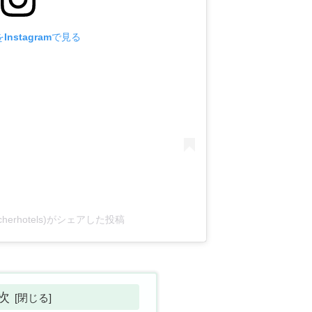
nstagramで見る
@sacherhotels)がシェアした投稿
次