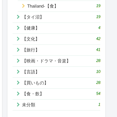
19
Thailand-【食】
19
【タイ沼】
4
【健康】
42
【文化】
41
【旅行】
28
【映画・ドラマ・音楽】
10
【言語】
28
【買いもの】
54
【食・飲】
1
未分類