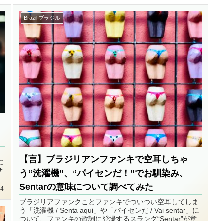
Brazil ブラジル
フ
名
【言】ブラジリアンファンキで空耳しちゃ
に
サ
う“洗濯機”、“パイセンだ！”でお馴染み、
Sentarの意味について調べてみた
24
ブラジリアファンクことファンキでついつい空耳してしま
う「洗濯機 / Senta aqui」や「パイセンだ / Vai sentar」に
ついて、ファンキの歌詞に登場するスラング“Sentar”が意