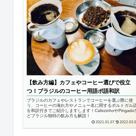
【飲み方編】カフェやコーヒー選びで役立
つ！ブラジルのコーヒー用語ポ語和訳
ブラジルのカフェやレストランでコーヒーを選ぶ際に使
う、コーヒーの淹れ方やメニュー名に関するポルトガル
を和訳付きでご紹介しますします！CafezinhoやPingado
どブラジル独特の飲み方も解説！
2021.01.07
2022.03.