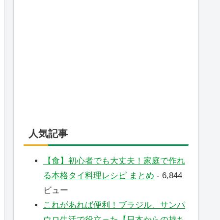
人気記事
【食】初心者でも大丈夫！家庭で作れ
る本格タイ料理レシピ まとめ
- 6,844
ビュー
これがあれば便利！ブラジル、サンパ
ウロ生活で役立った【日本からの持ち