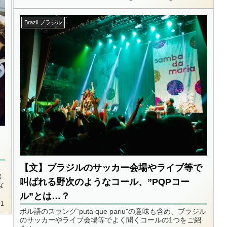
Brazil ブラジル
【文】ブラジルのサッカー会場やライブ等で
語
叫ばれる野次のようなコール、”PQPコー
な
ル”とは…？
01
ポル語のスラング“puta que pariu"の意味も含め、ブラジル
のサッカーやライブ会場等でよく聞くコールの1つをご紹