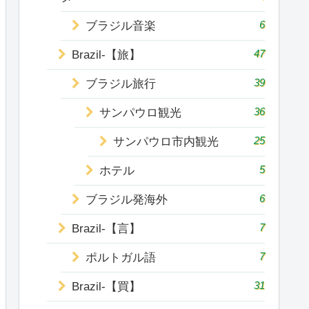
6
ブラジル音楽
47
Brazil-【旅】
39
ブラジル旅行
36
サンパウロ観光
25
サンパウロ市内観光
5
ホテル
6
ブラジル発海外
7
Brazil-【言】
7
ポルトガル語
31
Brazil-【買】