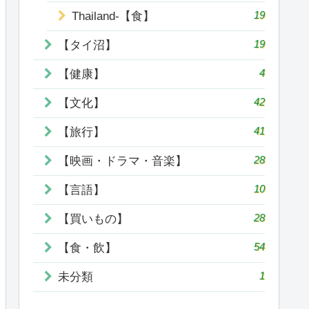
19
Thailand-【食】
19
【タイ沼】
4
【健康】
42
【文化】
41
【旅行】
28
【映画・ドラマ・音楽】
10
【言語】
28
【買いもの】
54
【食・飲】
1
未分類