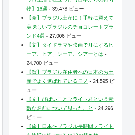
物】16選
- 39,478 ビュー
【食】ブラジル土産に！手軽に買えて
美味しいブラジルのチョコレートブラ
ンド4選
- 27,006 ビュー
【文】タイドラマや映画で耳にするヒ
ーア、ヒア、シーア、シアーとは
-
24,700 ビュー
【買】ブラジル在住者への日本のお土
産でよく選ばれているモノ
- 24,595 ビ
ュー
【文】ぴばいことブライト君という素
敵な名前について思ったこと
- 24,296
ビュー
【旅】日本〜ブラジル長時間フライト