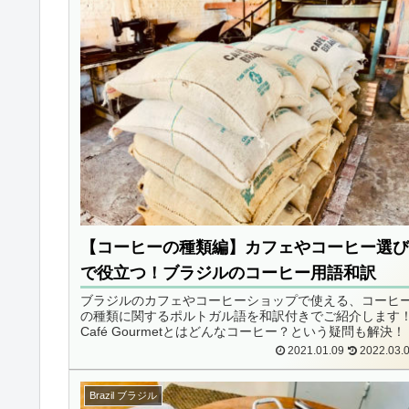
【コーヒーの種類編】カフェやコーヒー選
で役立つ！ブラジルのコーヒー用語和訳
ブラジルのカフェやコーヒーショップで使える、コーヒ
の種類に関するポルトガル語を和訳付きでご紹介します
Café Gourmetとはどんなコーヒー？という疑問も解決！
2021.01.09
2022.03.
Brazil ブラジル