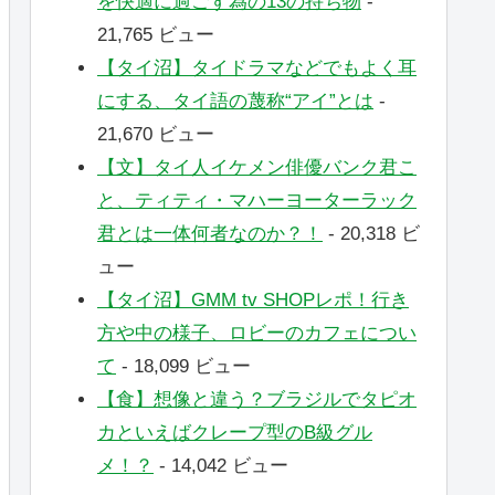
を快適に過ごす為の13の持ち物
-
21,765 ビュー
【タイ沼】タイドラマなどでもよく耳
にする、タイ語の蔑称“アイ”とは
-
21,670 ビュー
【文】タイ人イケメン俳優バンク君こ
と、ティティ・マハーヨーターラック
君とは一体何者なのか？！
- 20,318 ビ
ュー
【タイ沼】GMM tv SHOPレポ！行き
方や中の様子、ロビーのカフェについ
て
- 18,099 ビュー
【食】想像と違う？ブラジルでタピオ
カといえばクレープ型のB級グル
メ！？
- 14,042 ビュー