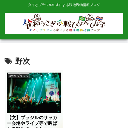
タイとブラジルの虜による現地現物情報ブログ
野次
Brazil ブラジル
【文】ブラジルのサッカ
ー会場やライブ等で叫ば