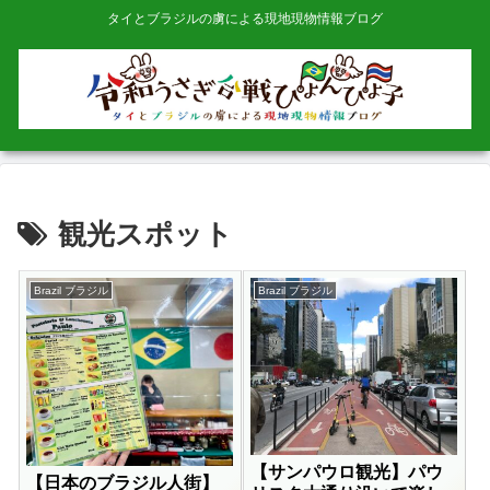
タイとブラジルの虜による現地現物情報ブログ
観光スポット
Brazil ブラジル
Brazil ブラジル
【サンパウロ観光】パウ
【日本のブラジル人街】