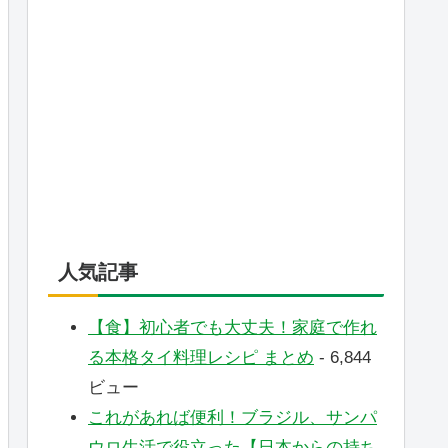
人気記事
【食】初心者でも大丈夫！家庭で作れ
る本格タイ料理レシピ まとめ
- 6,844
ビュー
これがあれば便利！ブラジル、サンパ
ウロ生活で役立った【日本からの持ち