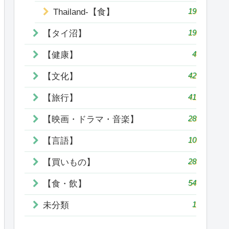
19
Thailand-【食】
19
【タイ沼】
4
【健康】
42
【文化】
41
【旅行】
28
【映画・ドラマ・音楽】
10
【言語】
28
【買いもの】
54
【食・飲】
1
未分類