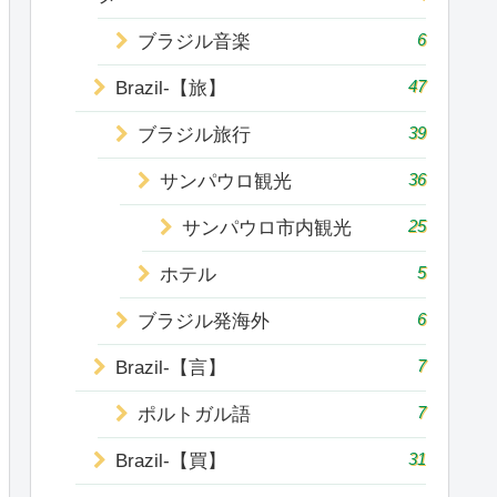
6
ブラジル音楽
47
Brazil-【旅】
39
ブラジル旅行
36
サンパウロ観光
25
サンパウロ市内観光
5
ホテル
6
ブラジル発海外
7
Brazil-【言】
7
ポルトガル語
31
Brazil-【買】