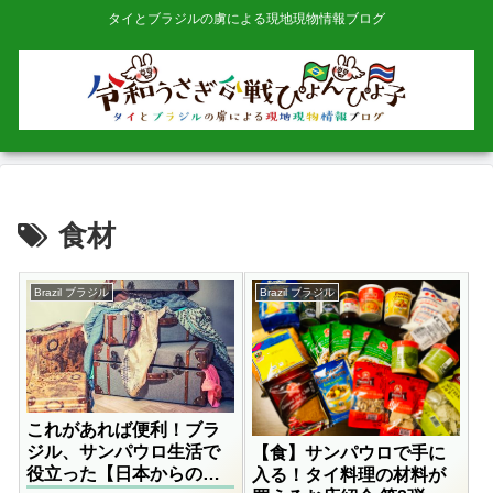
タイとブラジルの虜による現地現物情報ブログ
食材
Brazil ブラジル
Brazil ブラジル
これがあれば便利！ブラ
ジル、サンパウロ生活で
【食】サンパウロで手に
役立った【日本からの持
入る！タイ料理の材料が